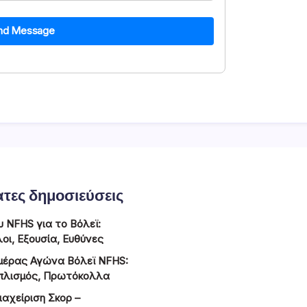
nd Message
τες δημοσιεύσεις
υ NFHS για το Βόλεϊ:
λοι, Εξουσία, Ευθύνες
Ημέρας Αγώνα Βόλεϊ NFHS:
πλισμός, Πρωτόκολλα
ιαχείριση Σκορ –