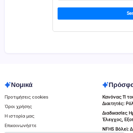
Se
Νομικά
Πρόσφα
Προτιμήσεις cookies
Κανόνας 11 το
Διαιτητές: Ρό
Όροι χρήσης
Διαδικασίες 
Η ιστορία μας
Έλεγχος, Εξο
Επικοινωνήστε
NFHS Βόλεϊ: Δ