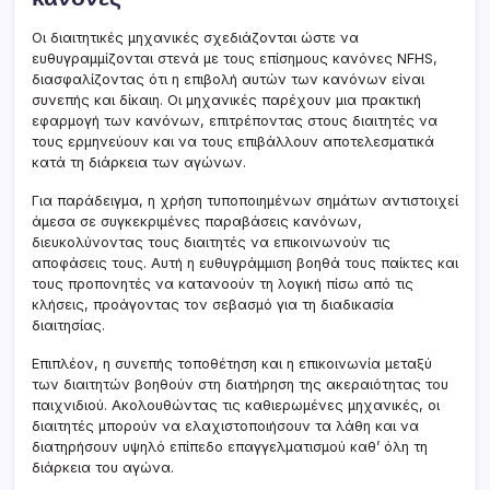
Οι διαιτητικές μηχανικές σχεδιάζονται ώστε να
ευθυγραμμίζονται στενά με τους επίσημους κανόνες NFHS,
διασφαλίζοντας ότι η επιβολή αυτών των κανόνων είναι
συνεπής και δίκαιη. Οι μηχανικές παρέχουν μια πρακτική
εφαρμογή των κανόνων, επιτρέποντας στους διαιτητές να
τους ερμηνεύουν και να τους επιβάλλουν αποτελεσματικά
κατά τη διάρκεια των αγώνων.
Για παράδειγμα, η χρήση τυποποιημένων σημάτων αντιστοιχεί
άμεσα σε συγκεκριμένες παραβάσεις κανόνων,
διευκολύνοντας τους διαιτητές να επικοινωνούν τις
αποφάσεις τους. Αυτή η ευθυγράμμιση βοηθά τους παίκτες και
τους προπονητές να κατανοούν τη λογική πίσω από τις
κλήσεις, προάγοντας τον σεβασμό για τη διαδικασία
διαιτησίας.
Επιπλέον, η συνεπής τοποθέτηση και η επικοινωνία μεταξύ
των διαιτητών βοηθούν στη διατήρηση της ακεραιότητας του
παιχνιδιού. Ακολουθώντας τις καθιερωμένες μηχανικές, οι
διαιτητές μπορούν να ελαχιστοποιήσουν τα λάθη και να
διατηρήσουν υψηλό επίπεδο επαγγελματισμού καθ’ όλη τη
διάρκεια του αγώνα.