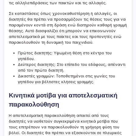
τις αλληλεπιδράσεις των παικτών και τις αλλαγές.
Σε καταστάσεις όπως χρονοκαθυστέρηση ή αλλαγές, οι
διαιτητές θα πρέπει να προσαρμόζουν τις θέσεις τους για να
παραμένουν κοντά στη δράση ενώ διατηρούν καθαρή γραμμή
θέασης. Αυτό διασφαλίζει ότι μπορούν να επικοινωνούν
αποτελεσματικά με τους παίκτες και τους προπονητές ενώ
παρακολουθούν τη δυναμική του παιχνιδιού.
Πρώτος διαιτητής: Υψωμένη θέση στο κέντρο του
γηπέδου.
Δεύτερος διαιτητής: Στο επίπεδο του εδάφους, απέναντι
από τον πρώτο διαιτητή.
Δικαστές γραμμών: Τοποθετημένοι στις γωνίες του
γηπέδου για βέλτιστες κλήσεις γραμμής.
Κινητικά μοτίβα για αποτελεσματική
παρακολούθηση
Η αποτελεσματική παρακολούθηση απαιτεί από τους
διαιτητές να υιοθετούν συγκεκριμένα κινητικά μοτίβα που
τους επιτρέπουν να παρακολουθούν τη γρήγορη φύση του
βόλεϊ. Οι διαιτητές θα πρέπει να εξασκούνται σε πλευρικές