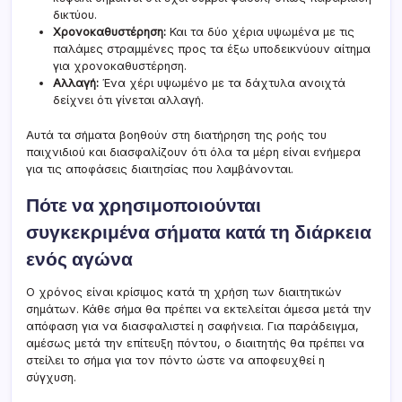
δικτύου.
Χρονοκαθυστέρηση:
Και τα δύο χέρια υψωμένα με τις
παλάμες στραμμένες προς τα έξω υποδεικνύουν αίτημα
για χρονοκαθυστέρηση.
Αλλαγή:
Ένα χέρι υψωμένο με τα δάχτυλα ανοιχτά
δείχνει ότι γίνεται αλλαγή.
Αυτά τα σήματα βοηθούν στη διατήρηση της ροής του
παιχνιδιού και διασφαλίζουν ότι όλα τα μέρη είναι ενήμερα
για τις αποφάσεις διαιτησίας που λαμβάνονται.
Πότε να χρησιμοποιούνται
συγκεκριμένα σήματα κατά τη διάρκεια
ενός αγώνα
Ο χρόνος είναι κρίσιμος κατά τη χρήση των διαιτητικών
σημάτων. Κάθε σήμα θα πρέπει να εκτελείται άμεσα μετά την
απόφαση για να διασφαλιστεί η σαφήνεια. Για παράδειγμα,
αμέσως μετά την επίτευξη πόντου, ο διαιτητής θα πρέπει να
στείλει το σήμα για τον πόντο ώστε να αποφευχθεί η
σύγχυση.