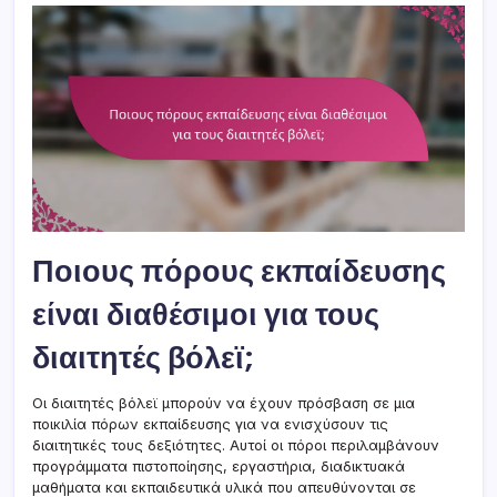
Ποιους πόρους εκπαίδευσης
είναι διαθέσιμοι για τους
διαιτητές βόλεϊ;
Οι διαιτητές βόλεϊ μπορούν να έχουν πρόσβαση σε μια
ποικιλία πόρων εκπαίδευσης για να ενισχύσουν τις
διαιτητικές τους δεξιότητες. Αυτοί οι πόροι περιλαμβάνουν
προγράμματα πιστοποίησης, εργαστήρια, διαδικτυακά
μαθήματα και εκπαιδευτικά υλικά που απευθύνονται σε