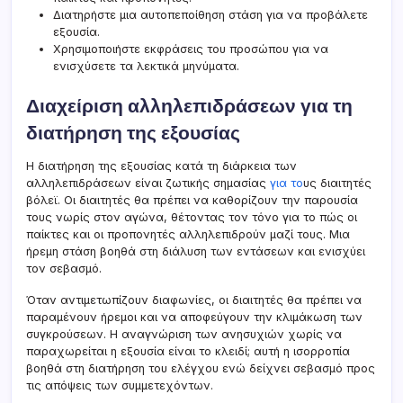
Διατηρήστε μια αυτοπεποίθηση στάση για να προβάλετε
εξουσία.
Χρησιμοποιήστε εκφράσεις του προσώπου για να
ενισχύσετε τα λεκτικά μηνύματα.
Διαχείριση αλληλεπιδράσεων για τη
διατήρηση της εξουσίας
Η διατήρηση της εξουσίας κατά τη διάρκεια των
αλληλεπιδράσεων είναι ζωτικής σημασίας
για το
υς διαιτητές
βόλεϊ. Οι διαιτητές θα πρέπει να καθορίζουν την παρουσία
τους νωρίς στον αγώνα, θέτοντας τον τόνο για το πώς οι
παίκτες και οι προπονητές αλληλεπιδρούν μαζί τους. Μια
ήρεμη στάση βοηθά στη διάλυση των εντάσεων και ενισχύει
τον σεβασμό.
Όταν αντιμετωπίζουν διαφωνίες, οι διαιτητές θα πρέπει να
παραμένουν ήρεμοι και να αποφεύγουν την κλιμάκωση των
συγκρούσεων. Η αναγνώριση των ανησυχιών χωρίς να
παραχωρείται η εξουσία είναι το κλειδί; αυτή η ισορροπία
βοηθά στη διατήρηση του ελέγχου ενώ δείχνει σεβασμό προς
τις απόψεις των συμμετεχόντων.