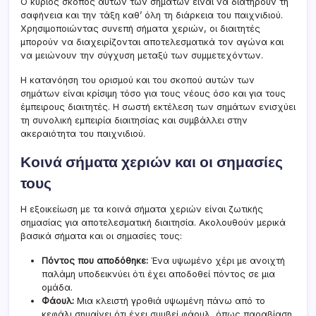
Ο κύριος σκοπός αυτών των σημάτων είναι να διατηρούν τη
σαφήνεια και την τάξη καθ’ όλη τη διάρκεια του παιχνιδιού.
Χρησιμοποιώντας συνεπή σήματα χεριών, οι διαιτητές
μπορούν να διαχειρίζονται αποτελεσματικά τον αγώνα και
να μειώνουν την σύγχυση μεταξύ των συμμετεχόντων.
Η κατανόηση του ορισμού και του σκοπού αυτών των
σημάτων είναι κρίσιμη τόσο για τους νέους όσο και για τους
έμπειρους διαιτητές. Η σωστή εκτέλεση των σημάτων ενισχύει
τη συνολική εμπειρία διαιτησίας και συμβάλλει στην
ακεραιότητα του παιχνιδιού.
Κοινά σήματα χεριών και οι σημασίες
τους
Η εξοικείωση με τα κοινά σήματα χεριών είναι ζωτικής
σημασίας για αποτελεσματική διαιτησία. Ακολουθούν μερικά
βασικά σήματα και οι σημασίες τους:
Πόντος που αποδόθηκε:
Ένα υψωμένο χέρι με ανοιχτή
παλάμη υποδεικνύει ότι έχει αποδοθεί πόντος σε μια
ομάδα.
Φάουλ:
Μια κλειστή γροθιά υψωμένη πάνω από το
κεφάλι σημαίνει ότι έχει συμβεί φάουλ, όπως παραβίαση