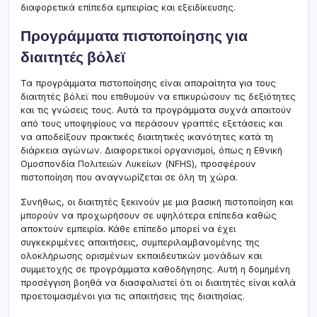
διαφορετικά επίπεδα εμπειρίας και εξειδίκευσης.
Προγράμματα πιστοποίησης για
διαιτητές βόλεϊ
Τα προγράμματα πιστοποίησης είναι απαραίτητα για τους
διαιτητές βόλεϊ που επιθυμούν να επικυρώσουν τις δεξιότητες
και τις γνώσεις τους. Αυτά τα προγράμματα συχνά απαιτούν
από τους υποψηφίους να περάσουν γραπτές εξετάσεις και
να αποδείξουν πρακτικές διαιτητικές ικανότητες κατά τη
διάρκεια αγώνων. Διαφορετικοί οργανισμοί, όπως η Εθνική
Ομοσπονδία Πολιτειών Λυκείων (NFHS), προσφέρουν
πιστοποίηση που αναγνωρίζεται σε όλη τη χώρα.
Συνήθως, οι διαιτητές ξεκινούν με μια βασική πιστοποίηση και
μπορούν να προχωρήσουν σε υψηλότερα επίπεδα καθώς
αποκτούν εμπειρία. Κάθε επίπεδο μπορεί να έχει
συγκεκριμένες απαιτήσεις, συμπεριλαμβανομένης της
ολοκλήρωσης ορισμένων εκπαιδευτικών μονάδων και
συμμετοχής σε προγράμματα καθοδήγησης. Αυτή η δομημένη
προσέγγιση βοηθά να διασφαλιστεί ότι οι διαιτητές είναι καλά
προετοιμασμένοι για τις απαιτήσεις της διαιτησίας.