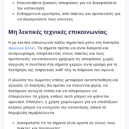
Επαναλάβετε βασικές αποφάσεις για να διασφαλίσετε
την κατανόηση.
Ενθαρρύνετε ερωτήσεις από παίκτες και προπονητές για
να διευκρινίσετε τους κανόνες.
Μη λεκτικές τεχνικές επικοινωνίας
Η μη λεκτική επικοινωνία παίζει σημαντικό ρόλο στη διαιτησία
αγώνων βόλεϊ
. Τα σήματα πρέπει να είναι διακριτά και
αναγνωρίσιμα, επιτρέποντας στους παίκτες και τους
προπονητές να κατανοούν γρήγορα τις αποφάσεις χωρίς
σύγχυση. Η συνέπεια στα σήματα χεριών είναι κρίσιμη για τη
διατήρηση της σαφήνειας καθ’ όλη τη διάρκεια του αγώνα.
Η γλώσσα του σώματος επίσης μεταφέρει αυτοπεποίθηση και
εξουσία. Οι διαιτητές θα πρέπει να στέκονται ψηλά, να
διατηρούν ανοιχτή στάση και να αποφεύγουν να
σταυρώνουν τα χέρια, καθώς αυτό μπορεί να φαίνεται
αμυντικό. Επιπλέον, η χρήση χειρονομιών για να υποδείξουν
κλήσεις μπορεί να ενισχύσει την κατανόηση, ειδικά σε
θορυβώδη περιβάλλοντα.
Διασφαλίστε ότι τα σήματα είναι ορατά σε όλους τους
παίκτες και προπονητές.