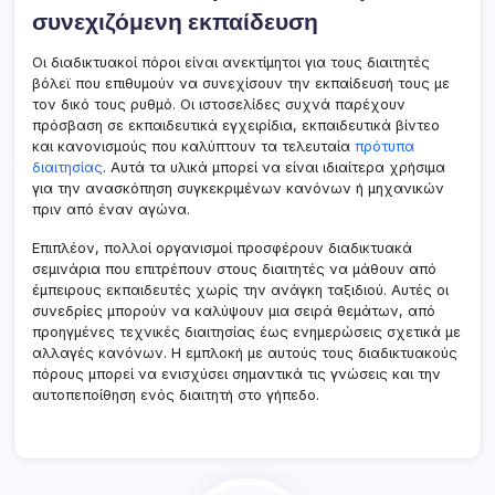
συνεχιζόμενη εκπαίδευση
Οι διαδικτυακοί πόροι είναι ανεκτίμητοι για τους διαιτητές
βόλεϊ που επιθυμούν να συνεχίσουν την εκπαίδευσή τους με
τον δικό τους ρυθμό. Οι ιστοσελίδες συχνά παρέχουν
πρόσβαση σε εκπαιδευτικά εγχειρίδια, εκπαιδευτικά βίντεο
και κανονισμούς που καλύπτουν τα τελευταία
πρότυπα
διαιτησίας
. Αυτά τα υλικά μπορεί να είναι ιδιαίτερα χρήσιμα
για την ανασκόπηση συγκεκριμένων κανόνων ή μηχανικών
πριν από έναν αγώνα.
Επιπλέον, πολλοί οργανισμοί προσφέρουν διαδικτυακά
σεμινάρια που επιτρέπουν στους διαιτητές να μάθουν από
έμπειρους εκπαιδευτές χωρίς την ανάγκη ταξιδιού. Αυτές οι
συνεδρίες μπορούν να καλύψουν μια σειρά θεμάτων, από
προηγμένες τεχνικές διαιτησίας έως ενημερώσεις σχετικά με
αλλαγές κανόνων. Η εμπλοκή με αυτούς τους διαδικτυακούς
πόρους μπορεί να ενισχύσει σημαντικά τις γνώσεις και την
αυτοπεποίθηση ενός διαιτητή στο γήπεδο.