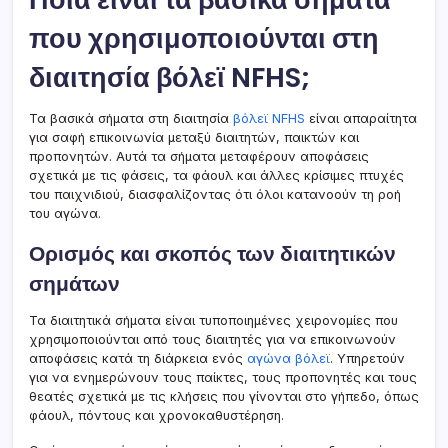
που χρησιμοποιούνται στη
διαιτησία βόλεϊ NFHS;
Τα βασικά σήματα στη διαιτησία
βόλεϊ NFHS
είναι απαραίτητα
για σαφή επικοινωνία μεταξύ διαιτητών, παικτών και
προπονητών. Αυτά τα σήματα μεταφέρουν αποφάσεις
σχετικά με τις φάσεις, τα φάουλ και άλλες κρίσιμες πτυχές
του παιχνιδιού, διασφαλίζοντας ότι όλοι κατανοούν τη ροή
του αγώνα.
Ορισμός και σκοπός των διαιτητικών
σημάτων
Τα διαιτητικά σήματα είναι τυποποιημένες χειρονομίες που
χρησιμοποιούνται από τους διαιτητές για να επικοινωνούν
αποφάσεις κατά τη διάρκεια ενός
αγώνα βόλεϊ
. Υπηρετούν
για να ενημερώνουν τους παίκτες, τους προπονητές και τους
θεατές σχετικά με τις κλήσεις που γίνονται στο γήπεδο, όπως
φάουλ, πόντους και χρονοκαθυστέρηση.